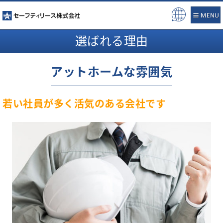
Pow
ere
選ばれる理由
d b
y
アットホームな雰囲気
若い社員が多く活気のある会社です